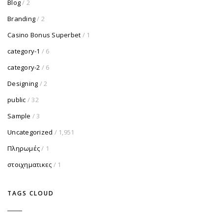
Blog
/ 2
Branding
/ 2
Casino Bonus Superbet
/ 1
category-1
/ 6
category-2
/ 6
Designing
/ 2
public
/ 32
Sample
/ 3
Uncategorized
/ 1,951
Πληρωμές
/ 1
στοιχηματικες
/ 1
TAGS CLOUD