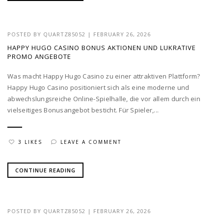
POSTED BY
QUARTZ85052
|
FEBRUARY 26, 2026
HAPPY HUGO CASINO BONUS AKTIONEN UND LUKRATIVE
PROMO ANGEBOTE
Was macht Happy Hugo Casino zu einer attraktiven Plattform?
Happy Hugo Casino positioniert sich als eine moderne und
abwechslungsreiche Online-Spielhalle, die vor allem durch ein
vielseitiges Bonusangebot besticht. Für Spieler,...
3 LIKES
LEAVE A COMMENT
CONTINUE READING
POSTED BY
QUARTZ85052
|
FEBRUARY 26, 2026