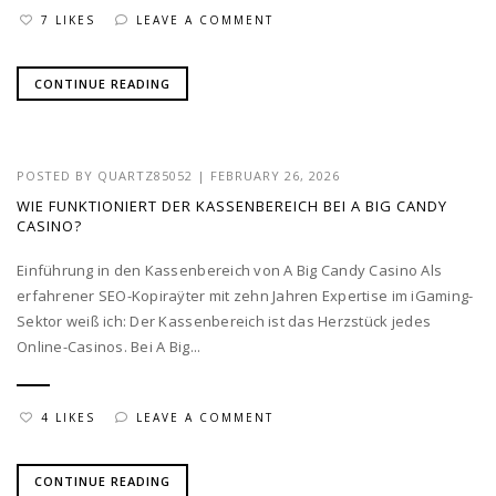
7 LIKES
LEAVE A COMMENT
CONTINUE READING
POSTED BY
QUARTZ85052
|
FEBRUARY 26, 2026
WIE FUNKTIONIERT DER KASSENBEREICH BEI A BIG CANDY
CASINO?
Einführung in den Kassenbereich von A Big Candy Casino Als
erfahrener SEO-Kopiraÿter mit zehn Jahren Expertise im iGaming-
Sektor weiß ich: Der Kassenbereich ist das Herzstück jedes
Online-Casinos. Bei A Big...
4 LIKES
LEAVE A COMMENT
CONTINUE READING