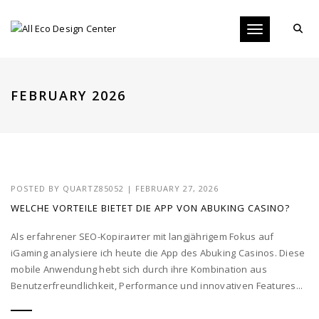
Toggle navigati
FEBRUARY 2026
POSTED BY
QUARTZ85052
|
FEBRUARY 27, 2026
WELCHE VORTEILE BIETET DIE APP VON ABUKING CASINO?
Als erfahrener SEO-Kopiraитer mit langjährigem Fokus auf
iGaming analysiere ich heute die App des Abuking Casinos. Diese
mobile Anwendung hebt sich durch ihre Kombination aus
Benutzerfreundlichkeit, Performance und innovativen Features...