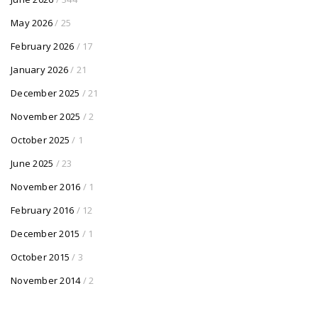
May 2026
/ 25
February 2026
/ 17
January 2026
/ 21
December 2025
/ 21
November 2025
/ 2
October 2025
/ 1
June 2025
/ 23
November 2016
/ 1
February 2016
/ 12
December 2015
/ 1
October 2015
/ 3
November 2014
/ 2