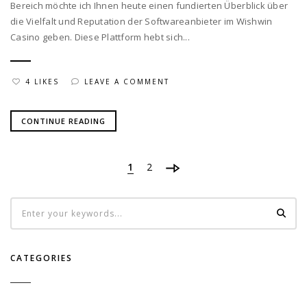
Bereich möchte ich Ihnen heute einen fundierten Überblick über
die Vielfalt und Reputation der Softwareanbieter im Wishwin
Casino geben. Diese Plattform hebt sich...
4 LIKES
LEAVE A COMMENT
CONTINUE READING
1
2
CATEGORIES