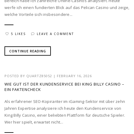
Bereich habe ich zahlreiche Online-Casinos analysiert. Heute
werfe ich einen fundierten Blick auf das Pelican Casino und zeige,
welche Vorteile sich insbesondere...
5 LIKES
LEAVE A COMMENT
CONTINUE READING
POSTED BY
QUARTZ85052
|
FEBRUARY 16, 2026
WIE GUT IST DER KUNDENSERVICE BEI KING BILLY CASINO –
EIN FAKTENCHECK
Als erfahrener SEO-Kopirariter im iGaming-Sektor mit über zehn
Jahren Expertise analysiere ich heute den Kundenservice von
King Billy Casino, einer beliebten Plattform für deutsche Spieler.
Wer hier spielt, erwartet nicht...