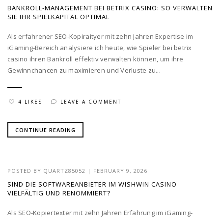
BANKROLL-MANAGEMENT BEI BETRIX CASINO: SO VERWALTEN
SIE IHR SPIELKAPITAL OPTIMAL
Als erfahrener SEO-Kopiraityer mit zehn Jahren Expertise im
iGaming-Bereich analysiere ich heute, wie Spieler bei betrix
casino ihren Bankroll effektiv verwalten können, um ihre
Gewinnchancen zu maximieren und Verluste zu...
4 LIKES
LEAVE A COMMENT
CONTINUE READING
POSTED BY
QUARTZ85052
|
FEBRUARY 9, 2026
SIND DIE SOFTWAREANBIETER IM WISHWIN CASINO
VIELFÄLTIG UND RENOMMIERT?
Als SEO-Kopiertexter mit zehn Jahren Erfahrung im iGaming-