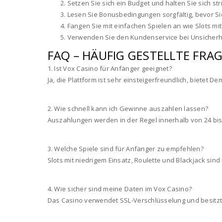
Setzen Sie sich ein Budget und halten Sie sich str
Lesen Sie Bonusbedingungen sorgfältig, bevor Sie
Fangen Sie mit einfachen Spielen an wie Slots mi
Verwenden Sie den Kundenservice bei Unsicherh
FAQ – HÄUFIG GESTELLTE FRA
1. Ist Vox Casino für Anfänger geeignet?
Ja, die Plattform ist sehr einsteigerfreundlich, bietet
2. Wie schnell kann ich Gewinne auszahlen lassen?
Auszahlungen werden in der Regel innerhalb von 24 bi
3. Welche Spiele sind für Anfänger zu empfehlen?
Slots mit niedrigem Einsatz, Roulette und Blackjack sind
4. Wie sicher sind meine Daten im Vox Casino?
Das Casino verwendet SSL-Verschlüsselung und besitzt e