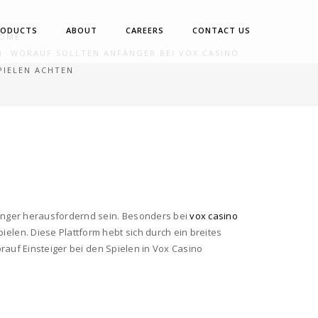
RODUCTS
ABOUT
CAREERS
CONTACT US
OME
WORAUF SOLLTEN ANFÄNGER BEI VOX CASINO
PIELEN ACHTEN
nfänger herausfordernd sein. Besonders bei
vox casino
elen. Diese Plattform hebt sich durch ein breites
orauf Einsteiger bei den Spielen in Vox Casino