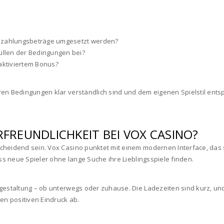
nzahlungsbeträge umgesetzt werden?
üllen der Bedingungen bei?
 aktiviertem Bonus?
eren Bedingungen klar verständlich sind und dem eigenen Spielstil en
RFREUNDLICHKEIT BEI VOX CASINO?
scheidend sein. Vox Casino punktet mit einem modernen Interface, das
ass neue Spieler ohne lange Suche ihre Lieblingsspiele finden.
lgestaltung – ob unterwegs oder zuhause. Die Ladezeiten sind kurz, un
n positiven Eindruck ab.