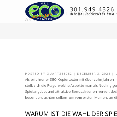
WORAUF SOLLTEN ANFÄNGER
ACHTEN
POSTED BY
QUARTZ85052
|
DECEMBER 3, 2025
|
Als erfahrener SEO-Kopiertexter mit über zehn Jahren i
stellt sich die Frage, welche Aspekte man als Neuling 
Spielangebot und attraktive Bonusaktionen hervor, doch d
besonders achten sollten, um vom ersten Moment an d
WARUM IST DIE WAHL DER SPI