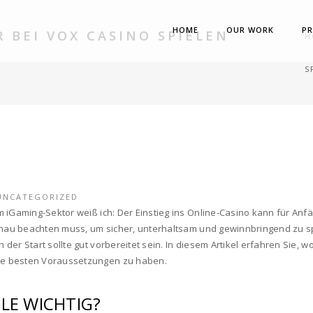
HOME
OUR WORK
P
 BEI VOX CASINO SPIELEN
H
S
UNCATEGORIZED
m iGaming-Sektor weiß ich: Der Einstieg ins Online-Casino kann für A
genau beachten muss, um sicher, unterhaltsam und gewinnbringend zu spi
er Start sollte gut vorbereitet sein. In diesem Artikel erfahren Sie, w
ie besten Voraussetzungen zu haben.
ELE WICHTIG?