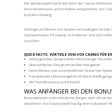
Die Spielauswahl macht den Kern des Casino-Erlebnisses
ihren Kenntnissen und Vorlieben entsprechen. Vox Casin
Evolution Gaming.
Anfänger profitieren von Spielen mit niedrigem Einsatz
Spielautomaten oft simpler zu bedienen sind und vielfäl
zu prüfen.
QUICK FACTS: VORTEILE VON VOX CASINO FÜR E
Umfangreiches Spielportfolio mit Einsteiger-freundlic
Übersichtliches Design mit leichter Navigation
Demo-Modus zum unverbindlichen Testen der Spiel
Transparentes Bonusangebot mit klaren Bedingung
24/7 Kundenservice auf Deutsch
WAS ANFÄNGER BEI DEN BON
Bonusaktionen sind verlockend, bergen aber oft verste
annehmen. Vox Casino bietet häufig einen lukrativen 