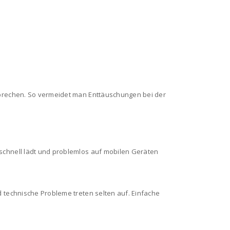
tsprechen. So vermeidet man Enttäuschungen bei der
 schnell lädt und problemlos auf mobilen Geräten
d technische Probleme treten selten auf. Einfache