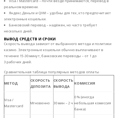
Visa / Mastercard – почти везде принимаются, перевод в
реальном времени.
Яндекс.Деньги и QIWI – удобны для тех, кто предпочитает
электронные кошельки.
Банковский перевод – надёжен, но часто требует
несколько дней.
ВЫВОД СРЕДСТВ И СРОКИ
Скорость вывода зависит от выбранного метода и политики
казино. Электронные кошельки обычно выплачивают в
течение 15‑30 минут, банковские переводы – от 1 до
3 рабочих дней.
Сравнительная таблица популярных методов оплаты
СКОРОСТЬ
СКОРОСТЬ
МЕТОД
КОМИССИЯ
ДЕПОЗИТА
ВЫВОДА
0 % (иногда
Visa /
Мгновенно
30 мин – 2 ч
небольшая комиссия
Mastercard
банка)