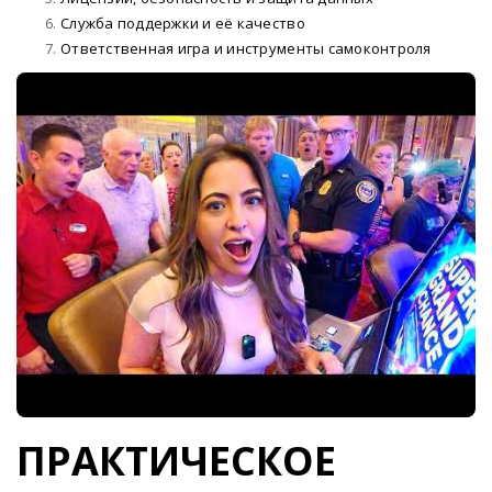
Служба поддержки и её качество
Ответственная игра и инструменты самоконтроля
ПРАКТИЧЕСКОЕ