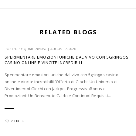
RELATED BLOGS
POSTED BY
QUARTZ85052
|
AUGUST 7, 2026
SPERIMENTARE EMOZIONI UNICHE DAL VIVO CON 5GRINGOS
CASINO ONLINE E VINCITE INCREDIBILI
Sperimentare emozioni uniche dal vivo con 5gringos casino
online e vincite incredibiliL'Offerta di Giochi: Un Universo di
DivertimentoI Giochi con Jackpot ProgressivoBonus e
Promozioni: Un Benvenuto Caldo e ContinuoI Requisiti...
2 LIKES