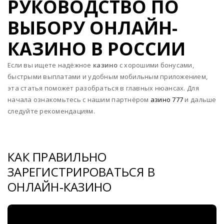
РУКОВОДСТВО ПО
ВЫБОРУ ОНЛАЙН-
КАЗИНО В РОССИИ
Если вы ищете надёжное
казино
с хорошими бонусами,
быстрыми выплатами и удобным мобильным приложением,
эта статья поможет разобраться в главных нюансах. Для
начала ознакомьтесь с нашим партнёром
азино 777
и дальше
следуйте рекомендациям.
КАК ПРАВИЛЬНО
ЗАРЕГИСТРИРОВАТЬСЯ В
ОНЛАЙН‑КАЗИНО