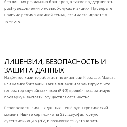
без лишних рекламных баннеров, а также поддерживать
push‑уведомления о новых бонусах и акциях. Проверьте
наличие режима «ночной темы», если часто играете в
темноте.
ЛИЦЕНЗИИ, БЕЗОПАСНОСТЬ И
ЗАЩИТА ДАННЫХ
Надёжное
казино
работает по лицензии Кюрасао, Мальты
или Великобритании. Такие лицензии гарантируют, что
генератор случайных чисел (RNG) прошёл независимую
проверку и выплаты осуществляются честно.
Безопасность личных данных – ещё один критический
момент. Ищите сертификаты SSL, двухфакторную
аутентификацию (2FA) и возможность установить