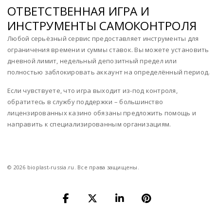
ОТВЕТСТВЕННАЯ ИГРА И
ИНСТРУМЕНТЫ САМОКОНТРОЛЯ
Любой серьёзный сервис предоставляет инструменты для
ограничения времени и суммы ставок. Вы можете установить
дневной лимит, недельный депозитный предел или
полностью заблокировать аккаунт на определённый период.
Если чувствуете, что игра выходит из-под контроля,
обратитесь в службу поддержки – большинство
лицензированных казино обязаны предложить помощь и
направить к специализированным организациям.
© 2026 bioplast‑russia.ru. Все права защищены.