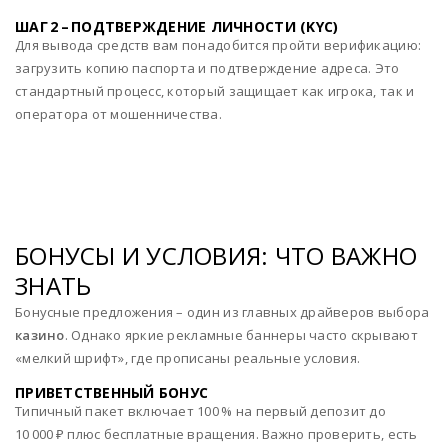
ШАГ 2 – ПОДТВЕРЖДЕНИЕ ЛИЧНОСТИ (KYC)
Для вывода средств вам понадобится пройти верификацию:
загрузить копию паспорта и подтверждение адреса. Это
стандартный процесс, который защищает как игрока, так и
операторa от мошенничества.
БОНУСЫ И УСЛОВИЯ: ЧТО ВАЖНО
ЗНАТЬ
Бонусные предложения – один из главных драйверов выбора
казино
. Однако яркие рекламные баннеры часто скрывают
«мелкий шрифт», где прописаны реальные условия.
ПРИВЕТСТВЕННЫЙ БОНУС
Типичный пакет включает 100 % на первый депозит до
10 000 ₽ плюс бесплатные вращения. Важно проверить, есть