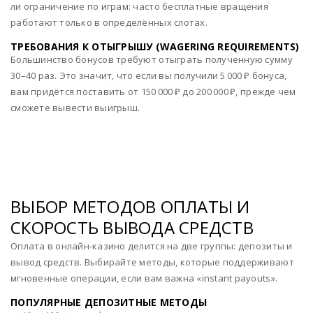
ли ограничение по играм: часто бесплатные вращения
работают только в определённых слотах.
ТРЕБОВАНИЯ К ОТЫГРЫШУ (WAGERING REQUIREMENTS)
Большинство бонусов требуют отыграть полученную сумму
30–40 раз. Это значит, что если вы получили 5 000 ₽ бонуса,
вам придётся поставить от 150 000 ₽ до 200 000 ₽, прежде чем
сможете вывести выигрыш.
ВЫБОР МЕТОДОВ ОПЛАТЫ И
СКОРОСТЬ ВЫВОДА СРЕДСТВ
Оплата в онлайн‑казино делится на две группы: депозиты и
вывод средств. Выбирайте методы, которые поддерживают
мгновенные операции, если вам важна «instant payouts».
ПОПУЛЯРНЫЕ ДЕПОЗИТНЫЕ МЕТОДЫ