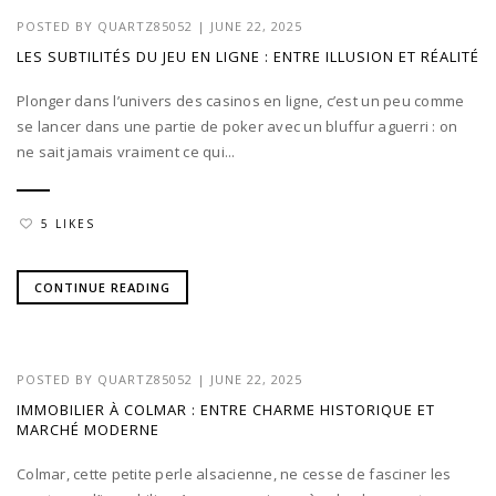
POSTED BY
QUARTZ85052
|
JUNE 22, 2025
LES SUBTILITÉS DU JEU EN LIGNE : ENTRE ILLUSION ET RÉALITÉ
Plonger dans l’univers des casinos en ligne, c’est un peu comme
se lancer dans une partie de poker avec un bluffur aguerri : on
ne sait jamais vraiment ce qui...
5 LIKES
CONTINUE READING
POSTED BY
QUARTZ85052
|
JUNE 22, 2025
IMMOBILIER À COLMAR : ENTRE CHARME HISTORIQUE ET
MARCHÉ MODERNE
Colmar, cette petite perle alsacienne, ne cesse de fasciner les