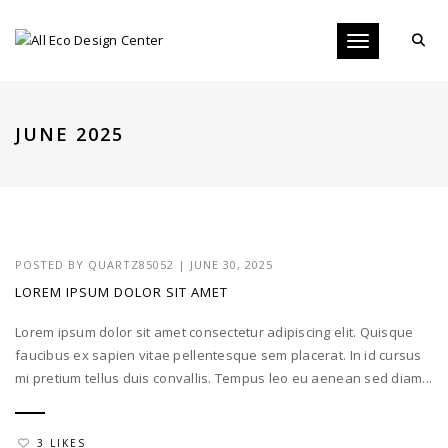
Toggle navigati
JUNE 2025
POSTED BY
QUARTZ85052
|
JUNE 30, 2025
LOREM IPSUM DOLOR SIT AMET
Lorem ipsum dolor sit amet consectetur adipiscing elit. Quisque
faucibus ex sapien vitae pellentesque sem placerat. In id cursus
mi pretium tellus duis convallis. Tempus leo eu aenean sed diam...
3 LIKES