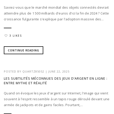
Saviez-vous que le marché mondial des objets connectés devrait
atteindre plus de 1 500 milliards d'euros d'ici la fin de 2024 ? Cette
croissance fulgurante s'explique par l'adoption massive des...
3 LIKES
CONTINUE READING
POSTED BY
QUARTZ85052
|
JUNE 22, 2025
LES SUBTILITÉS MÉCONNUES DES JEUX D’ARGENT EN LIGNE :
ENTRE MYTHE ET RÉALITÉ
Quand on évoque les jeux d'argent sur Internet, l'image qui vient
souvent à l'esprit ressemble à un tapis rouge déroulé devant une
armée de jackpots et de gains faciles. Pourtant,...