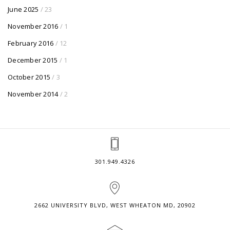
June 2025
/ 23
November 2016
/ 1
February 2016
/ 12
December 2015
/ 1
October 2015
/ 3
November 2014
/ 2
301.949.4326
2662 UNIVERSITY BLVD, WEST WHEATON MD, 20902