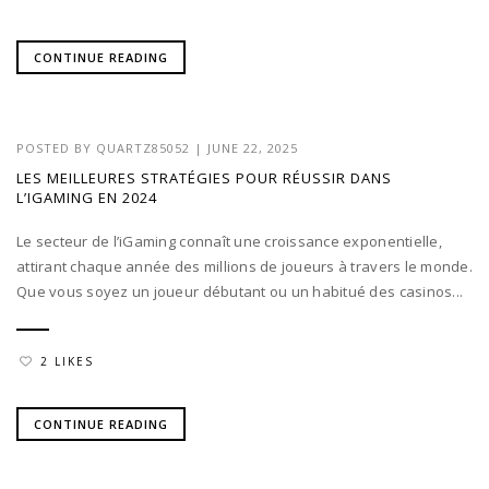
CONTINUE READING
POSTED BY
QUARTZ85052
|
JUNE 22, 2025
LES MEILLEURES STRATÉGIES POUR RÉUSSIR DANS
L’IGAMING EN 2024
Le secteur de l’iGaming connaît une croissance exponentielle,
attirant chaque année des millions de joueurs à travers le monde.
Que vous soyez un joueur débutant ou un habitué des casinos...
2 LIKES
CONTINUE READING