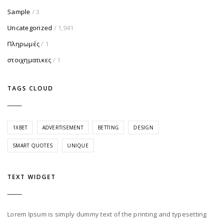
Sample
/ 3
Uncategorized
/ 1,941
Πληρωμές
/ 1
στοιχηματικες
/ 1
TAGS CLOUD
1XBET
ADVERTISEMENT
BETTING
DESIGN
SMART QUOTES
UNIQUE
TEXT WIDGET
Lorem Ipsum is simply dummy text of the printing and typesetting