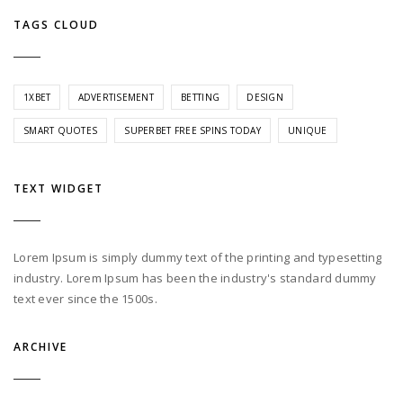
TAGS CLOUD
1XBET
ADVERTISEMENT
BETTING
DESIGN
SMART QUOTES
SUPERBET FREE SPINS TODAY
UNIQUE
TEXT WIDGET
Lorem Ipsum is simply dummy text of the printing and typesetting
industry. Lorem Ipsum has been the industry's standard dummy
text ever since the 1500s.
ARCHIVE