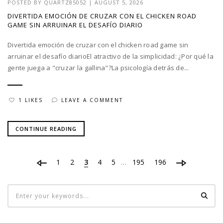
POSTED BY
QUARTZ85052
|
AUGUST 5, 2026
DIVERTIDA EMOCIÓN DE CRUZAR CON EL CHICKEN ROAD
GAME SIN ARRUINAR EL DESAFÍO DIARIO
Divertida emoción de cruzar con el chicken road game sin
arruinar el desafío diarioEl atractivo de la simplicidad: ¿Por qué la
gente juega a "cruzar la gallina"?La psicología detrás de...
1 LIKES
LEAVE A COMMENT
CONTINUE READING
1
2
3
4
5
195
196
…