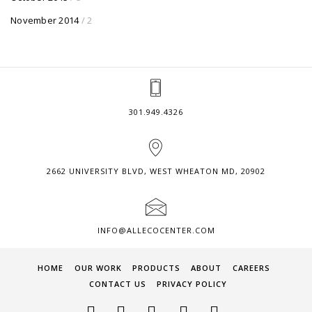
November 2014
/ 2
301.949.4326
2662 UNIVERSITY BLVD, WEST WHEATON MD, 20902
INFO@ALLECOCENTER.COM
HOME
OUR WORK
PRODUCTS
ABOUT
CAREERS
CONTACT US
PRIVACY POLICY