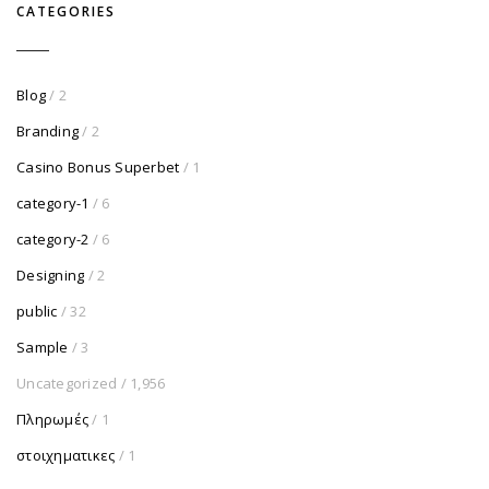
CATEGORIES
Blog
/ 2
Branding
/ 2
Casino Bonus Superbet
/ 1
category-1
/ 6
category-2
/ 6
Designing
/ 2
public
/ 32
Sample
/ 3
Uncategorized
/ 1,956
Πληρωμές
/ 1
στοιχηματικες
/ 1