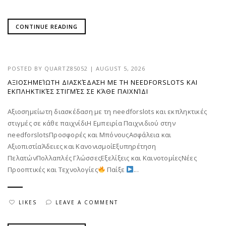
CONTINUE READING
POSTED BY
QUARTZ85052
|
AUGUST 5, 2026
ΑΞΙΟΣΗΜΕΊΩΤΗ ΔΙΑΣΚΈΔΑΣΗ ΜΕ ΤΗ NEEDFORSLOTS ΚΑΙ
ΕΚΠΛΗΚΤΙΚΈΣ ΣΤΙΓΜΈΣ ΣΕ ΚΆΘΕ ΠΑΙΧΝΊΔΙ
Αξιοσημείωτη διασκέδαση με τη needforslots και εκπληκτικές
στιγμές σε κάθε παιχνίδιΗ Εμπειρία Παιχνιδιού στην
needforslotsΠροσφορές και ΜπόνουςΑσφάλεια και
ΑξιοπιστίαΆδειες και ΚανονισμοίΕξυπηρέτηση
ΠελατώνΠολλαπλές ΓλώσσεςΕξελίξεις και ΚαινοτομίεςΝέες
Προοπτικές και Τεχνολογίες
Παίξε
...
LIKES
LEAVE A COMMENT