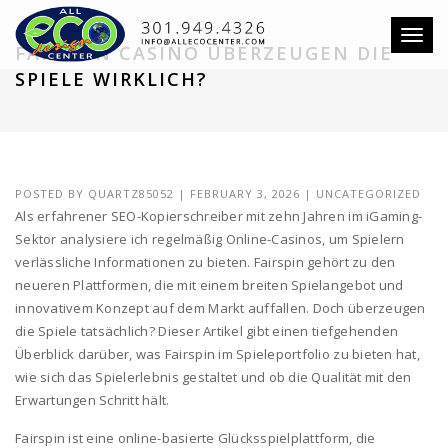
Toggle
FAIRSPIN CASINO ÜBERZEUGEN DIE
SPIELE WIRKLICH?
POSTED BY
QUARTZ85052
|
FEBRUARY 3, 2026
|
UNCATEGORIZED
Als erfahrener SEO-Kopierschreiber mit zehn Jahren im iGaming-
Sektor analysiere ich regelmäßig Online-Casinos, um Spielern
verlässliche Informationen zu bieten. Fairspin gehört zu den
neueren Plattformen, die mit einem breiten Spielangebot und
innovativem Konzept auf dem Markt auffallen. Doch überzeugen
die Spiele tatsächlich? Dieser Artikel gibt einen tiefgehenden
Überblick darüber, was Fairspin im Spieleportfolio zu bieten hat,
wie sich das Spielerlebnis gestaltet und ob die Qualität mit den
Erwartungen Schritt hält.
Fairspin ist eine online-basierte Glücksspielplattform, die