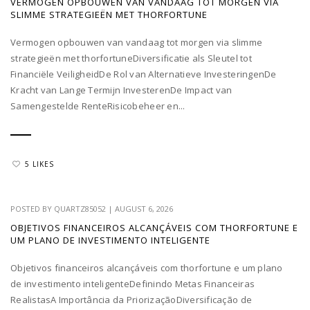
VERMOGEN OPBOUWEN VAN VANDAAG TOT MORGEN VIA
SLIMME STRATEGIEËN MET THORFORTUNE
Vermogen opbouwen van vandaag tot morgen via slimme
strategieën met thorfortuneDiversificatie als Sleutel tot
Financiële VeiligheidDe Rol van Alternatieve InvesteringenDe
Kracht van Lange Termijn InvesterenDe Impact van
Samengestelde RenteRisicobeheer en...
5 LIKES
POSTED BY
QUARTZ85052
|
AUGUST 6, 2026
OBJETIVOS FINANCEIROS ALCANÇÁVEIS COM THORFORTUNE E
UM PLANO DE INVESTIMENTO INTELIGENTE
Objetivos financeiros alcançáveis com thorfortune e um plano
de investimento inteligenteDefinindo Metas Financeiras
RealistasA Importância da PriorizaçãoDiversificação de