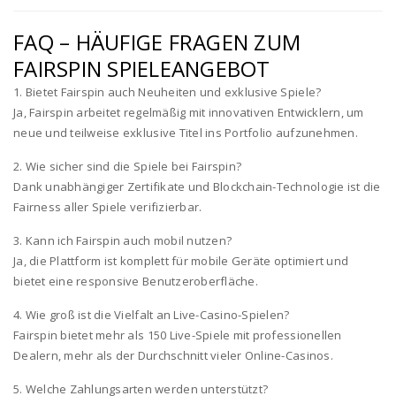
FAQ – HÄUFIGE FRAGEN ZUM
FAIRSPIN SPIELEANGEBOT
1. Bietet Fairspin auch Neuheiten und exklusive Spiele?
Ja, Fairspin arbeitet regelmäßig mit innovativen Entwicklern, um
neue und teilweise exklusive Titel ins Portfolio aufzunehmen.
2. Wie sicher sind die Spiele bei Fairspin?
Dank unabhängiger Zertifikate und Blockchain-Technologie ist die
Fairness aller Spiele verifizierbar.
3. Kann ich Fairspin auch mobil nutzen?
Ja, die Plattform ist komplett für mobile Geräte optimiert und
bietet eine responsive Benutzeroberfläche.
4. Wie groß ist die Vielfalt an Live-Casino-Spielen?
Fairspin bietet mehr als 150 Live-Spiele mit professionellen
Dealern, mehr als der Durchschnitt vieler Online-Casinos.
5. Welche Zahlungsarten werden unterstützt?