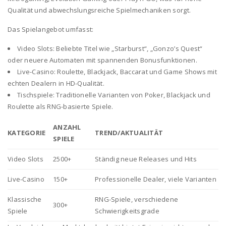
Qualität und abwechslungsreiche Spielmechaniken sorgt.
Das Spielangebot umfasst:
Video Slots: Beliebte Titel wie „Starburst“, „Gonzo’s Quest“
oder neuere Automaten mit spannenden Bonusfunktionen.
Live-Casino: Roulette, Blackjack, Baccarat und Game Shows mit
echten Dealern in HD-Qualität.
Tischspiele: Traditionelle Varianten von Poker, Blackjack und
Roulette als RNG-basierte Spiele.
ANZAHL
KATEGORIE
TREND/AKTUALITÄT
SPIELE
Video Slots
2500+
Ständig neue Releases und Hits
Live-Casino
150+
Professionelle Dealer, viele Varianten
Klassische
RNG-Spiele, verschiedene
300+
Spiele
Schwierigkeitsgrade