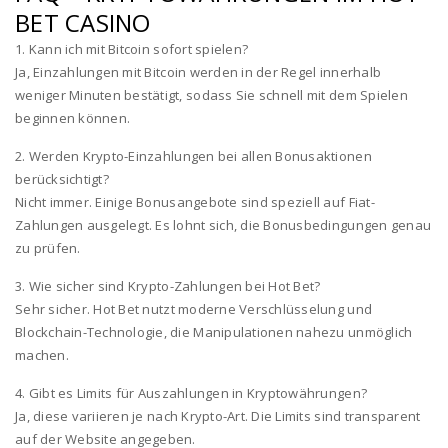
BET CASINO
1. Kann ich mit Bitcoin sofort spielen?
Ja, Einzahlungen mit Bitcoin werden in der Regel innerhalb
weniger Minuten bestätigt, sodass Sie schnell mit dem Spielen
beginnen können.
2. Werden Krypto-Einzahlungen bei allen Bonusaktionen
berücksichtigt?
Nicht immer. Einige Bonusangebote sind speziell auf Fiat-
Zahlungen ausgelegt. Es lohnt sich, die Bonusbedingungen genau
zu prüfen.
3. Wie sicher sind Krypto-Zahlungen bei Hot Bet?
Sehr sicher. Hot Bet nutzt moderne Verschlüsselung und
Blockchain-Technologie, die Manipulationen nahezu unmöglich
machen.
4. Gibt es Limits für Auszahlungen in Kryptowährungen?
Ja, diese variieren je nach Krypto-Art. Die Limits sind transparent
auf der Website angegeben.