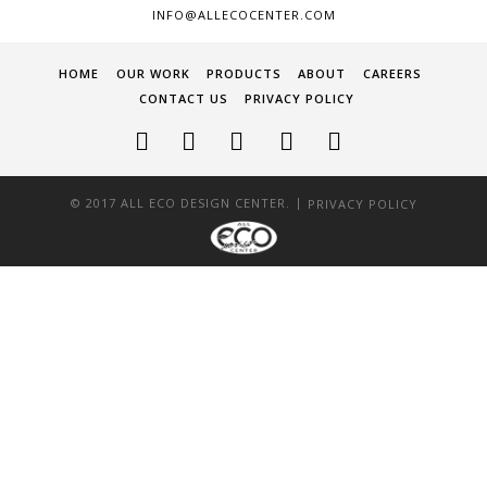
INFO@ALLECOCENTER.COM
HOME
OUR WORK
PRODUCTS
ABOUT
CAREERS
CONTACT US
PRIVACY POLICY
|
© 2017 ALL ECO DESIGN CENTER.
PRIVACY POLICY