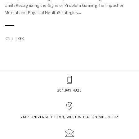
LimitsRecognizing the Signs of Problem GamingThe Impact on
Mental and Physical HealthStrategies...
1 LIKES
301.949.4326
2662 UNIVERSITY BLVD, WEST WHEATON MD, 20902