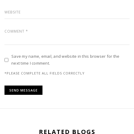
Save my name, email, and website in this browser for the
next time I comment.
*PLEASE COMPLETE ALL FIELDS CORRECTLY
RELATED BLOGS