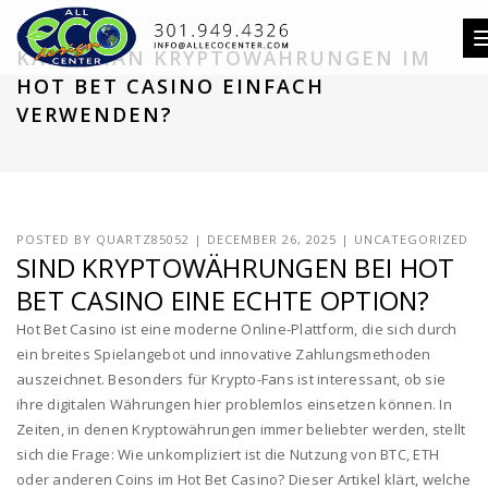
KANN MAN KRYPTOWÄHRUNGEN IM
HOT BET CASINO EINFACH
VERWENDEN?
POSTED BY
QUARTZ85052
|
DECEMBER 26, 2025
|
UNCATEGORIZED
SIND KRYPTOWÄHRUNGEN BEI HOT
BET CASINO EINE ECHTE OPTION?
Hot Bet Casino ist eine moderne Online-Plattform, die sich durch
ein breites Spielangebot und innovative Zahlungsmethoden
auszeichnet. Besonders für Krypto-Fans ist interessant, ob sie
ihre digitalen Währungen hier problemlos einsetzen können. In
Zeiten, in denen Kryptowährungen immer beliebter werden, stellt
sich die Frage: Wie unkompliziert ist die Nutzung von BTC, ETH
oder anderen Coins im Hot Bet Casino? Dieser Artikel klärt, welche