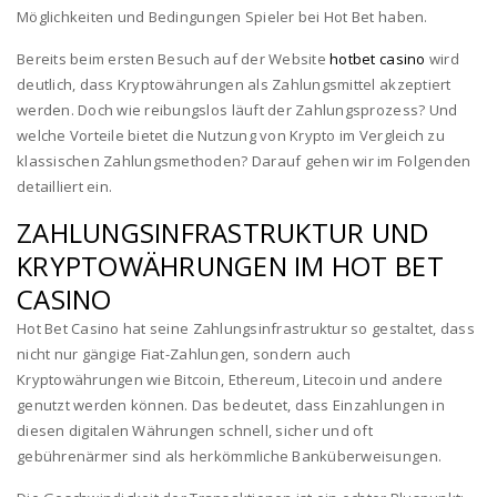
Möglichkeiten und Bedingungen Spieler bei Hot Bet haben.
Bereits beim ersten Besuch auf der Website
hotbet casino
wird
deutlich, dass Kryptowährungen als Zahlungsmittel akzeptiert
werden. Doch wie reibungslos läuft der Zahlungsprozess? Und
welche Vorteile bietet die Nutzung von Krypto im Vergleich zu
klassischen Zahlungsmethoden? Darauf gehen wir im Folgenden
detailliert ein.
ZAHLUNGSINFRASTRUKTUR UND
KRYPTOWÄHRUNGEN IM HOT BET
CASINO
Hot Bet Casino hat seine Zahlungsinfrastruktur so gestaltet, dass
nicht nur gängige Fiat-Zahlungen, sondern auch
Kryptowährungen wie Bitcoin, Ethereum, Litecoin und andere
genutzt werden können. Das bedeutet, dass Einzahlungen in
diesen digitalen Währungen schnell, sicher und oft
gebührenärmer sind als herkömmliche Banküberweisungen.