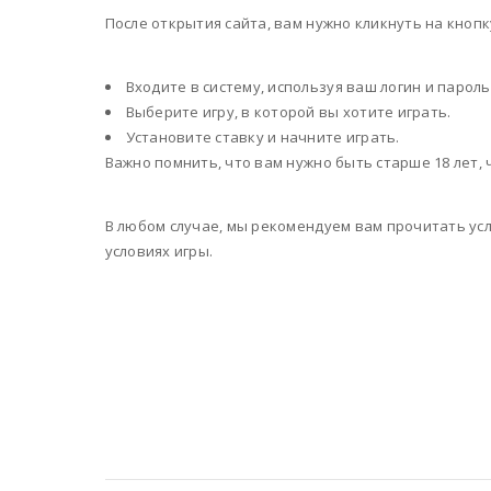
После открытия сайта, вам нужно кликнуть на кнопк
Входите в систему, используя ваш логин и пароль
Выберите игру, в которой вы хотите играть.
Установите ставку и начните играть.
Важно помнить, что вам нужно быть старше 18 лет, ч
В любом случае, мы рекомендуем вам прочитать ус
условиях игры.