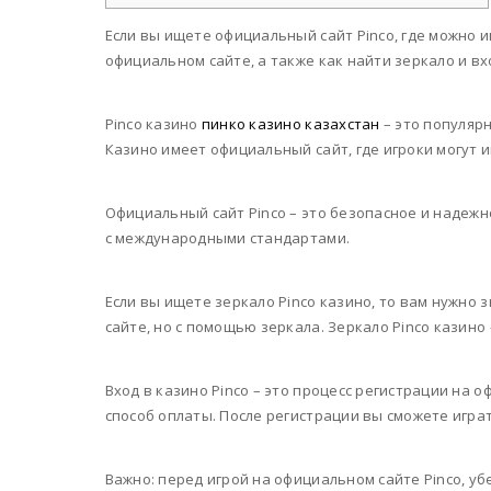
Если вы ищете официальный сайт Pinco, где можно иг
официальном сайте, а также как найти зеркало и вх
Pinco казино
пинко казино казахстан
– это популярн
Казино имеет официальный сайт, где игроки могут 
Официальный сайт Pinco – это безопасное и надежн
с международными стандартами.
Если вы ищете зеркало Pinco казино, то вам нужно 
сайте, но с помощью зеркала. Зеркало Pinco казино
Вход в казино Pinco – это процесс регистрации на
способ оплаты. После регистрации вы сможете игра
Важно: перед игрой на официальном сайте Pinco, уб