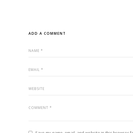
ADD A COMMENT
Save my name, email, and website in this browser fo