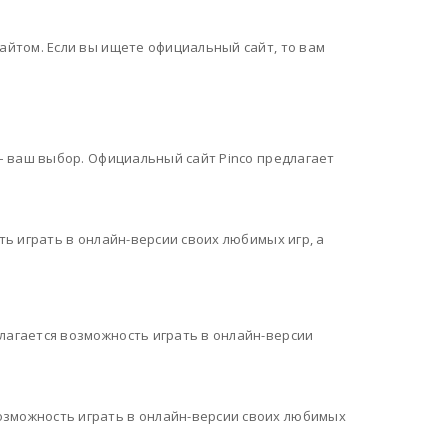
сайтом. Если вы ищете официальный сайт, то вам
 – ваш выбор. Официальный сайт Pinco предлагает
ть играть в онлайн-версии своих любимых игр, а
длагается возможность играть в онлайн-версии
озможность играть в онлайн-версии своих любимых