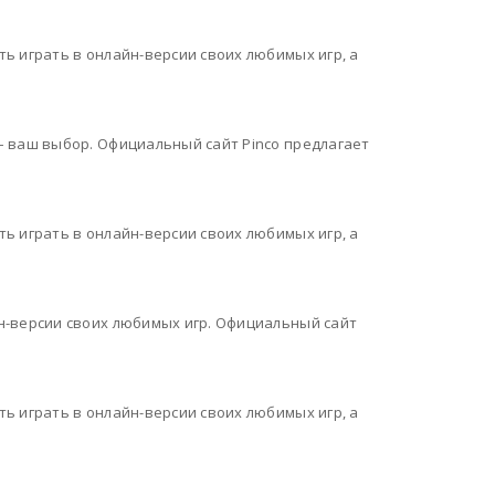
ть играть в онлайн-версии своих любимых игр, а
 – ваш выбор. Официальный сайт Pinco предлагает
ть играть в онлайн-версии своих любимых игр, а
йн-версии своих любимых игр. Официальный сайт
ть играть в онлайн-версии своих любимых игр, а