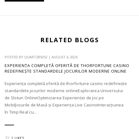
RELATED BLOGS
POSTED BY
QUARTZ85052
|
AUGUST 6, 2026
EXPERIENȚA COMPLETĂ OFERITĂ DE THORFORTUNE CASINO
REDEFINEȘTE STANDARDELE JOCURILOR MODERNE ONLINE
Experiența completă oferită de thorfortune casino redefinește
standardele jocurilor moderne onlineExplorarea Universului
de Sloturi OnlineOptimizarea Experienței de Joc pe
MobilJocurile de Masă și Experiența Live CasinoInteracțiunea
în Timp Real cu...
1 LIKES