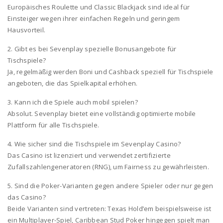
Europäisches Roulette und Classic Blackjack sind ideal für
Einsteiger wegen ihrer einfachen Regeln und geringem
Hausvorteil.
2. Gibt es bei Sevenplay spezielle Bonusangebote für
Tischspiele?
Ja, regelmäßig werden Boni und Cashback speziell für Tischspiele
angeboten, die das Spielkapital erhöhen.
3. Kann ich die Spiele auch mobil spielen?
Absolut. Sevenplay bietet eine vollständig optimierte mobile
Plattform für alle Tischspiele.
4. Wie sicher sind die Tischspiele im Sevenplay Casino?
Das Casino ist lizenziert und verwendet zertifizierte
Zufallszahlengeneratoren (RNG), um Fairness zu gewährleisten.
5. Sind die Poker-Varianten gegen andere Spieler oder nur gegen
das Casino?
Beide Varianten sind vertreten: Texas Hold’em beispielsweise ist
ein Multiplayer-Spiel, Caribbean Stud Poker hingegen spielt man