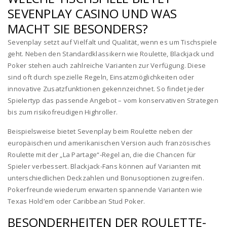
SEVENPLAY CASINO UND WAS
MACHT SIE BESONDERS?
Sevenplay setzt auf Vielfalt und Qualität, wenn es um Tischspiele
geht. Neben den Standardklassikern wie Roulette, Blackjack und
Poker stehen auch zahlreiche Varianten zur Verfügung. Diese
sind oft durch spezielle Regeln, Einsatzmöglichkeiten oder
innovative Zusatzfunktionen gekennzeichnet. So findet jeder
Spielertyp das passende Angebot – vom konservativen Strategen
bis zum risikofreudigen Highroller.
Beispielsweise bietet Sevenplay beim Roulette neben der
europäischen und amerikanischen Version auch französisches
Roulette mit der „La Partage“-Regel an, die die Chancen für
Spieler verbessert. Blackjack-Fans können auf Varianten mit
unterschiedlichen Deckzahlen und Bonusoptionen zugreifen.
Pokerfreunde wiederum erwarten spannende Varianten wie
Texas Hold’em oder Caribbean Stud Poker.
BESONDERHEITEN DER ROULETTE-