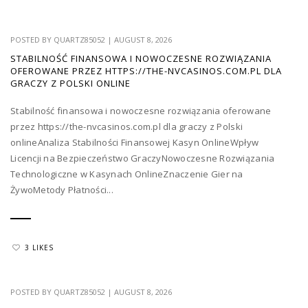
POSTED BY
QUARTZ85052
|
AUGUST 8, 2026
STABILNOŚĆ FINANSOWA I NOWOCZESNE ROZWIĄZANIA
OFEROWANE PRZEZ HTTPS://THE-NVCASINOS.COM.PL DLA
GRACZY Z POLSKI ONLINE
Stabilność finansowa i nowoczesne rozwiązania oferowane
przez https://the-nvcasinos.com.pl dla graczy z Polski
onlineAnaliza Stabilności Finansowej Kasyn OnlineWpływ
Licencji na Bezpieczeństwo GraczyNowoczesne Rozwiązania
Technologiczne w Kasynach OnlineZnaczenie Gier na
ŻywoMetody Płatności...
3 LIKES
POSTED BY
QUARTZ85052
|
AUGUST 8, 2026