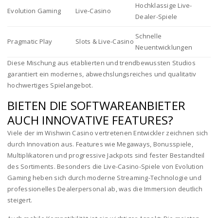
Hochklassige Live-
Evolution Gaming
Live-Casino
Dealer-Spiele
Schnelle
Pragmatic Play
Slots & Live-Casino
Neuentwicklungen
Diese Mischung aus etablierten und trendbewussten Studios
garantiert ein modernes, abwechslungsreiches und qualitativ
hochwertiges Spielangebot.
BIETEN DIE SOFTWAREANBIETER
AUCH INNOVATIVE FEATURES?
Viele der im Wishwin Casino vertretenen Entwickler zeichnen sich
durch Innovation aus. Features wie Megaways, Bonusspiele,
Multiplikatoren und progressive Jackpots sind fester Bestandteil
des Sortiments. Besonders die Live-Casino-Spiele von Evolution
Gaming heben sich durch moderne Streaming-Technologie und
professionelles Dealerpersonal ab, was die Immersion deutlich
steigert.