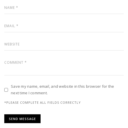
Save my name, email, and website in this browser for the
next time I comment.
*PLEASE COMPLETE ALL FIELDS CORRECTLY