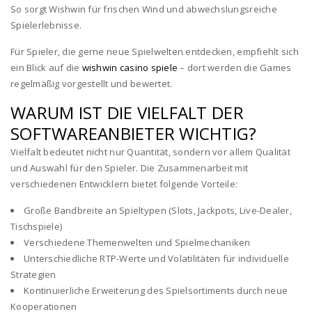
So sorgt Wishwin für frischen Wind und abwechslungsreiche
Spielerlebnisse.
Für Spieler, die gerne neue Spielwelten entdecken, empfiehlt sich
ein Blick auf die
wishwin casino spiele
– dort werden die Games
regelmäßig vorgestellt und bewertet.
WARUM IST DIE VIELFALT DER
SOFTWAREANBIETER WICHTIG?
Vielfalt bedeutet nicht nur Quantität, sondern vor allem Qualität
und Auswahl für den Spieler. Die Zusammenarbeit mit
verschiedenen Entwicklern bietet folgende Vorteile:
Große Bandbreite an Spieltypen (Slots, Jackpots, Live-Dealer,
Tischspiele)
Verschiedene Themenwelten und Spielmechaniken
Unterschiedliche RTP-Werte und Volatilitäten für individuelle
Strategien
Kontinuierliche Erweiterung des Spielsortiments durch neue
Kooperationen