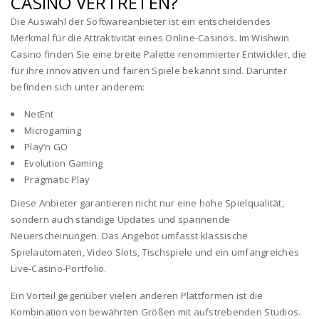
CASINO VERTRETEN?
Die Auswahl der Softwareanbieter ist ein entscheidendes
Merkmal für die Attraktivität eines Online-Casinos. Im Wishwin
Casino finden Sie eine breite Palette renommierter Entwickler, die
für ihre innovativen und fairen Spiele bekannt sind. Darunter
befinden sich unter anderem:
NetEnt
Microgaming
Play’n GO
Evolution Gaming
Pragmatic Play
Diese Anbieter garantieren nicht nur eine hohe Spielqualität,
sondern auch ständige Updates und spannende
Neuerscheinungen. Das Angebot umfasst klassische
Spielautomaten, Video Slots, Tischspiele und ein umfangreiches
Live-Casino-Portfolio.
Ein Vorteil gegenüber vielen anderen Plattformen ist die
Kombination von bewährten Größen mit aufstrebenden Studios.