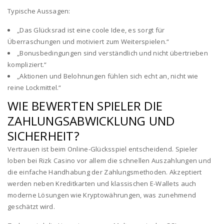
Typische Aussagen:
„Das Glücksrad ist eine coole Idee, es sorgt für
Überraschungen und motiviert zum Weiterspielen.“
„Bonusbedingungen sind verständlich und nicht übertrieben
kompliziert.“
„Aktionen und Belohnungen fühlen sich echt an, nicht wie
reine Lockmittel.“
WIE BEWERTEN SPIELER DIE
ZAHLUNGSABWICKLUNG UND
SICHERHEIT?
Vertrauen ist beim Online-Glücksspiel entscheidend. Spieler
loben bei Rizk Casino vor allem die schnellen Auszahlungen und
die einfache Handhabung der Zahlungsmethoden. Akzeptiert
werden neben Kreditkarten und klassischen E-Wallets auch
moderne Lösungen wie Kryptowährungen, was zunehmend
geschätzt wird.