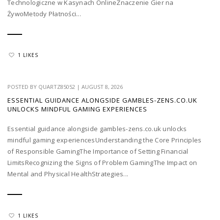
Technologiczne w Kasynach OnlineZnaczenie Gier na
ŻywoMetody Płatności...
1 LIKES
POSTED BY
QUARTZ85052
|
AUGUST 8, 2026
ESSENTIAL GUIDANCE ALONGSIDE GAMBLES-ZENS.CO.UK
UNLOCKS MINDFUL GAMING EXPERIENCES
Essential guidance alongside gambles-zens.co.uk unlocks
mindful gaming experiencesUnderstanding the Core Principles
of Responsible GamingThe Importance of Setting Financial
LimitsRecognizing the Signs of Problem GamingThe Impact on
Mental and Physical HealthStrategies...
1 LIKES