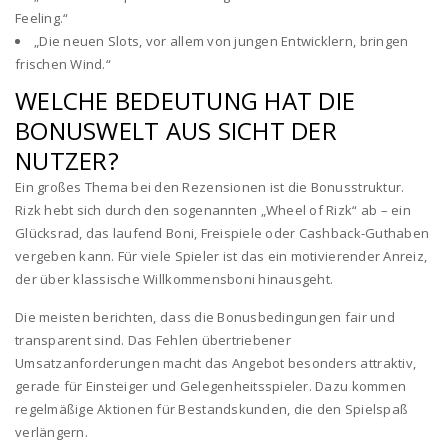
Feeling.“
„Die neuen Slots, vor allem von jungen Entwicklern, bringen
frischen Wind.“
WELCHE BEDEUTUNG HAT DIE
BONUSWELT AUS SICHT DER
NUTZER?
Ein großes Thema bei den Rezensionen ist die Bonusstruktur.
Rizk hebt sich durch den sogenannten „Wheel of Rizk“ ab – ein
Glücksrad, das laufend Boni, Freispiele oder Cashback-Guthaben
vergeben kann. Für viele Spieler ist das ein motivierender Anreiz,
der über klassische Willkommensboni hinausgeht.
Die meisten berichten, dass die Bonusbedingungen fair und
transparent sind. Das Fehlen übertriebener
Umsatzanforderungen macht das Angebot besonders attraktiv,
gerade für Einsteiger und Gelegenheitsspieler. Dazu kommen
regelmäßige Aktionen für Bestandskunden, die den Spielspaß
verlängern.