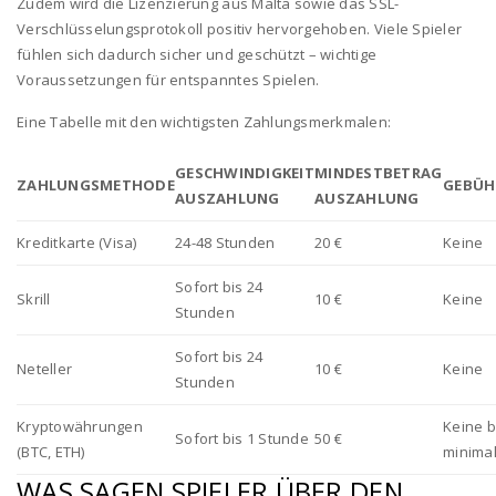
Zudem wird die Lizenzierung aus Malta sowie das SSL-
Verschlüsselungsprotokoll positiv hervorgehoben. Viele Spieler
fühlen sich dadurch sicher und geschützt – wichtige
Voraussetzungen für entspanntes Spielen.
Eine Tabelle mit den wichtigsten Zahlungsmerkmalen:
GESCHWINDIGKEIT
MINDESTBETRAG
ZAHLUNGSMETHODE
GEBÜH
AUSZAHLUNG
AUSZAHLUNG
Kreditkarte (Visa)
24-48 Stunden
20 €
Keine
Sofort bis 24
Skrill
10 €
Keine
Stunden
Sofort bis 24
Neteller
10 €
Keine
Stunden
Kryptowährungen
Keine b
Sofort bis 1 Stunde
50 €
(BTC, ETH)
minima
WAS SAGEN SPIELER ÜBER DEN