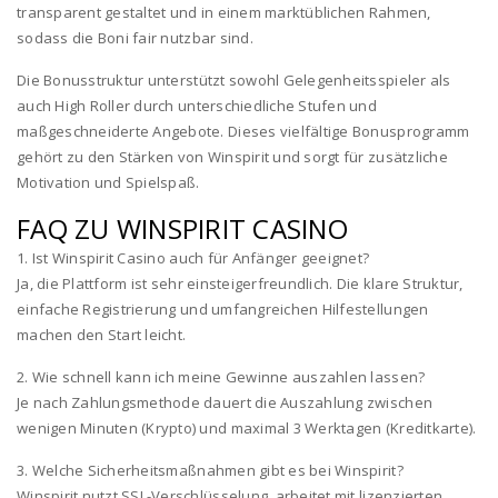
transparent gestaltet und in einem marktüblichen Rahmen,
sodass die Boni fair nutzbar sind.
Die Bonusstruktur unterstützt sowohl Gelegenheitsspieler als
auch High Roller durch unterschiedliche Stufen und
maßgeschneiderte Angebote. Dieses vielfältige Bonusprogramm
gehört zu den Stärken von Winspirit und sorgt für zusätzliche
Motivation und Spielspaß.
FAQ ZU WINSPIRIT CASINO
1. Ist Winspirit Casino auch für Anfänger geeignet?
Ja, die Plattform ist sehr einsteigerfreundlich. Die klare Struktur,
einfache Registrierung und umfangreichen Hilfestellungen
machen den Start leicht.
2. Wie schnell kann ich meine Gewinne auszahlen lassen?
Je nach Zahlungsmethode dauert die Auszahlung zwischen
wenigen Minuten (Krypto) und maximal 3 Werktagen (Kreditkarte).
3. Welche Sicherheitsmaßnahmen gibt es bei Winspirit?
Winspirit nutzt SSL-Verschlüsselung, arbeitet mit lizenzierten