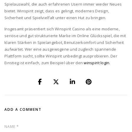
Spielauswahl, die auch erfahrenen Usern immer wieder Neues
bietet. Winspirit zeigt, dass es gelingt, modernes Design,
Sicherheit und Spielvielfalt unter einen Hut zu bringen.
Insgesamt präsentiert sich Winspirit Casino als eine moderne,
seriöse und gut strukturierte Marke im Online Glücksspiel, die mit
klaren Stärken in Spielangebot, Benutzerkomfort und Sicherheit
aufwartet. Wer eine ausgewogene und zugleich spannende
Plattform sucht, sollte Winspirit unbedingt ausprobieren. Der
Einstieg ist einfach, zum Beispiel über den
winspirit login
.
ADD A COMMENT