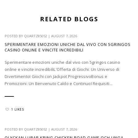
RELATED BLOGS
POSTED BY
QUARTZ85052
|
AUGUST 7, 2026
SPERIMENTARE EMOZIONI UNICHE DAL VIVO CON 5GRINGOS
CASINO ONLINE E VINCITE INCREDIBILI
Sperimentare emozioni uniche dal vivo con 5gringos casino
online e vincite incredibiliL'Offerta di Giochi: Un Universo di
DivertimentoI Giochi con Jackpot ProgressivoBonus e
Promozioni: Un Benvenuto Caldo e ContinuoI Requisiti...
1 LIKES
POSTED BY
QUARTZ85052
|
AUGUST 7, 2026
OLYCKAN LURAR KRING CHICKEN ROAD GAME OCH UNGA