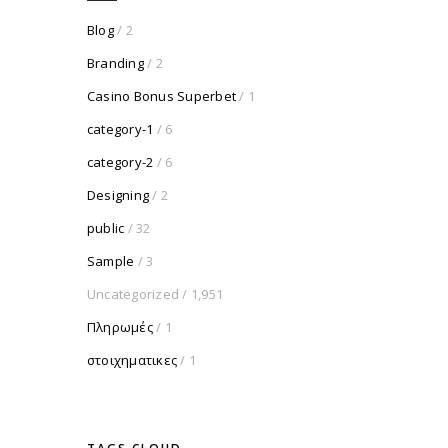
Blog
/ 2
Branding
/ 2
Casino Bonus Superbet
/ 1
category-1
/ 6
category-2
/ 6
Designing
/ 2
public
/ 32
Sample
/ 3
Uncategorized
/ 1,951
Πληρωμές
/ 1
στοιχηματικες
/ 1