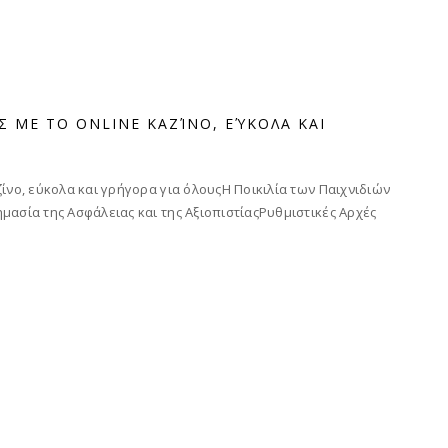
Σ ΜΕ ΤΟ ONLINE ΚΑΖΊΝΟ, ΕΎΚΟΛΑ ΚΑΙ
ίνο, εύκολα και γρήγορα για όλουςΗ Ποικιλία των Παιχνιδιών
μασία της Ασφάλειας και της ΑξιοπιστίαςΡυθμιστικές Αρχές