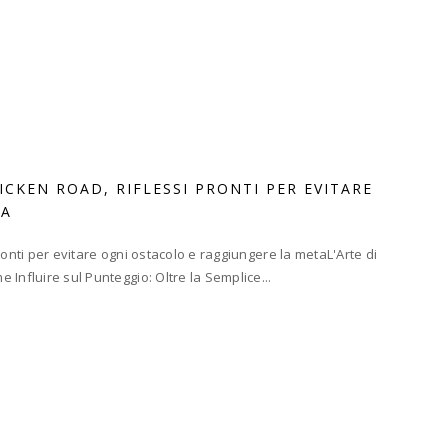
CKEN ROAD, RIFLESSI PRONTI PER EVITARE
TA
onti per evitare ogni ostacolo e raggiungere la metaL'Arte di
Influire sul Punteggio: Oltre la Semplice...