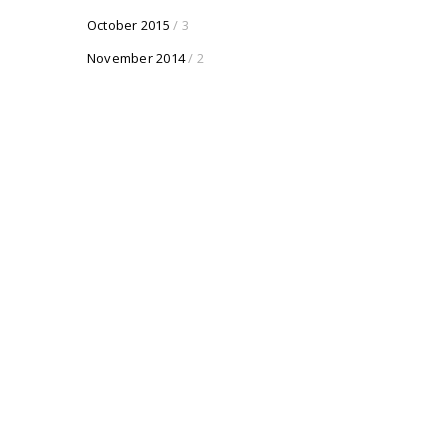
October 2015
/ 3
November 2014
/ 2