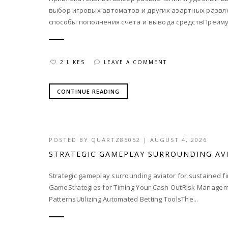
выбор игровых автоматов и других азартных разв
способы пополнения счета и вывода средствПреиму
2 LIKES
LEAVE A COMMENT
CONTINUE READING
POSTED BY
QUARTZ85052
|
AUGUST 4, 2026
STRATEGIC GAMEPLAY SURROUNDING AVI
Strategic gameplay surrounding aviator for sustained f
GameStrategies for Timing Your Cash OutRisk Manageme
PatternsUtilizing Automated Betting ToolsThe...