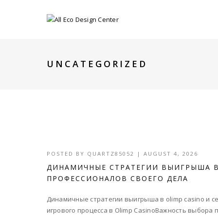
UNCATEGORIZED
POSTED BY
QUARTZ85052
|
AUGUST 4, 2026
ДИНАМИЧНЫЕ СТРАТЕГИИ ВЫИГРЫША В 
ПРОФЕССИОНАЛОВ СВОЕГО ДЕЛА
Динамичные стратегии выигрыша в olimp casino и 
игрового процесса в Olimp CasinoВажность выбора п