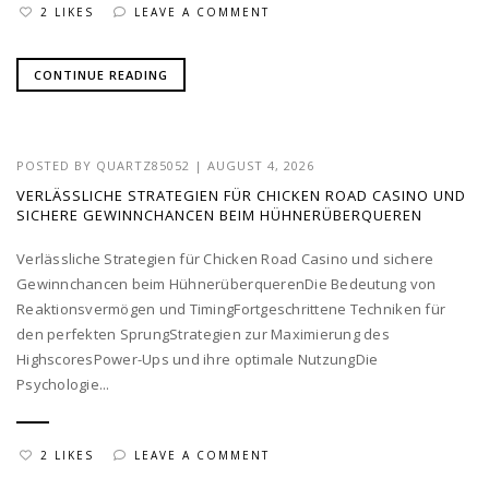
2 LIKES
LEAVE A COMMENT
CONTINUE READING
POSTED BY
QUARTZ85052
|
AUGUST 4, 2026
VERLÄSSLICHE STRATEGIEN FÜR CHICKEN ROAD CASINO UND
SICHERE GEWINNCHANCEN BEIM HÜHNERÜBERQUEREN
Verlässliche Strategien für Chicken Road Casino und sichere
Gewinnchancen beim HühnerüberquerenDie Bedeutung von
Reaktionsvermögen und TimingFortgeschrittene Techniken für
den perfekten SprungStrategien zur Maximierung des
HighscoresPower-Ups und ihre optimale NutzungDie
Psychologie...
2 LIKES
LEAVE A COMMENT