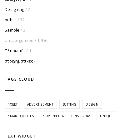
Designing
/ 2
public
/ 32
Sample
/ 3
Uncategorized
/ 1,956
Πληρωμές
/ 1
στοιχηματικες
/ 1
TAGS CLOUD
1XBET
ADVERTISEMENT
BETTING
DESIGN
SMART QUOTES
SUPERBET FREE SPINS TODAY
UNIQUE
TEXT WIDGET