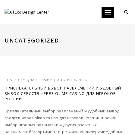
Toggle navigati
UNCATEGORIZED
POSTED BY
QUARTZ85052
|
AUGUST 4, 2026
ПРИВЛЕКАТЕЛЬНЫЙ ВЫБОР РАЗВЛЕЧЕНИЙ И УДОБНЫЙ
ВЫВОД СРЕДСТВ ЧЕРЕЗ OLIMP CASINO ДЛЯ ИГРОКОВ
РОССИИ
Привлекательный выбор развлечений и удобный вывод
средств через olimp casino для игроков РоссииШирокий
выбор игровых автоматов и других азартных
развлеченийАссортимент игр с живыми дилерамиУдобные