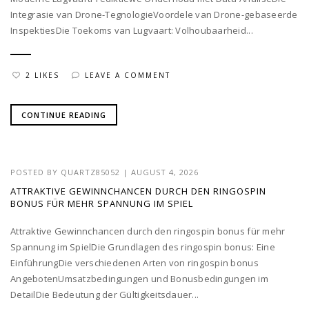
Integrasie van Drone-TegnologieVoordele van Drone-gebaseerde
InspektiesDie Toekoms van Lugvaart: Volhoubaarheid...
2 LIKES
LEAVE A COMMENT
CONTINUE READING
POSTED BY
QUARTZ85052
|
AUGUST 4, 2026
ATTRAKTIVE GEWINNCHANCEN DURCH DEN RINGOSPIN
BONUS FÜR MEHR SPANNUNG IM SPIEL
Attraktive Gewinnchancen durch den ringospin bonus für mehr
Spannung im SpielDie Grundlagen des ringospin bonus: Eine
EinführungDie verschiedenen Arten von ringospin bonus
AngebotenUmsatzbedingungen und Bonusbedingungen im
DetailDie Bedeutung der Gültigkeitsdauer...