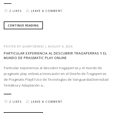
2 LIKES
LEAVE A COMMENT
CONTINUE READING
POSTED BY
QUARTZ85052
|
AUGUST 4, 2026
PARTICULAR EXPERIENCIA AL DESCUBRIR TRAGAPERRAS Y EL
MUNDO DE PRAGMATIC PLAY ONLINE
Particular experiencia al descubrir tragaperras y el mundo de
pragmatic play onlineLa Innovación en el Diseño de Tragaperras
de Pragmatic PlayEl Uso de Tecnologías de VanguardiaDiversidad
Temática y Adaptación a...
2 LIKES
LEAVE A COMMENT