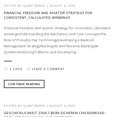
POSTED BY
QUARTZ85052
|
AUGUST 4, 2026
FINANCIAL FREEDOM AND AVIATOR STRATEGY FOR
CONSISTENT, CALCULATED WINNINGS
Financial freedom and aviator strategy for consistent, calculated
winningsUnderstanding the Mechanics and Core ConceptsThe
Role of Provably Fair TechnologyDeveloping a Bankroll
Management StrategyMartingale and Reverse Martingale
SystemsAnalyzing Patterns and Developing...
2 LIKES
LEAVE A COMMENT
CONTINUE READING
POSTED BY
QUARTZ85052
|
AUGUST 4, 2026
GESCHICKLICHKEIT ZÄHLT BEIM SICHEREN CHICKENROAD-