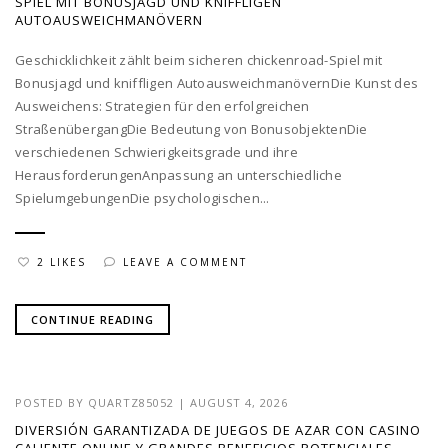
SPIEL MIT BONUSJAGD UND KNIFFLIGEN
AUTOAUSWEICHMANÖVERN
Geschicklichkeit zählt beim sicheren chickenroad-Spiel mit
Bonusjagd und kniffligen AutoausweichmanövernDie Kunst des
Ausweichens: Strategien für den erfolgreichen
StraßenübergangDie Bedeutung von BonusobjektenDie
verschiedenen Schwierigkeitsgrade und ihre
HerausforderungenAnpassung an unterschiedliche
SpielumgebungenDie psychologischen...
2 LIKES
LEAVE A COMMENT
CONTINUE READING
POSTED BY
QUARTZ85052
|
AUGUST 4, 2026
DIVERSIÓN GARANTIZADA DE JUEGOS DE AZAR CON CASINO