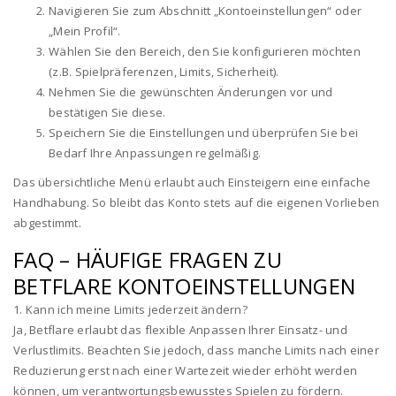
Navigieren Sie zum Abschnitt „Kontoeinstellungen“ oder
„Mein Profil“.
Wählen Sie den Bereich, den Sie konfigurieren möchten
(z.B. Spielpräferenzen, Limits, Sicherheit).
Nehmen Sie die gewünschten Änderungen vor und
bestätigen Sie diese.
Speichern Sie die Einstellungen und überprüfen Sie bei
Bedarf Ihre Anpassungen regelmäßig.
Das übersichtliche Menü erlaubt auch Einsteigern eine einfache
Handhabung. So bleibt das Konto stets auf die eigenen Vorlieben
abgestimmt.
FAQ – HÄUFIGE FRAGEN ZU
BETFLARE KONTOEINSTELLUNGEN
1. Kann ich meine Limits jederzeit ändern?
Ja, Betflare erlaubt das flexible Anpassen Ihrer Einsatz- und
Verlustlimits. Beachten Sie jedoch, dass manche Limits nach einer
Reduzierung erst nach einer Wartezeit wieder erhöht werden
können, um verantwortungsbewusstes Spielen zu fördern.