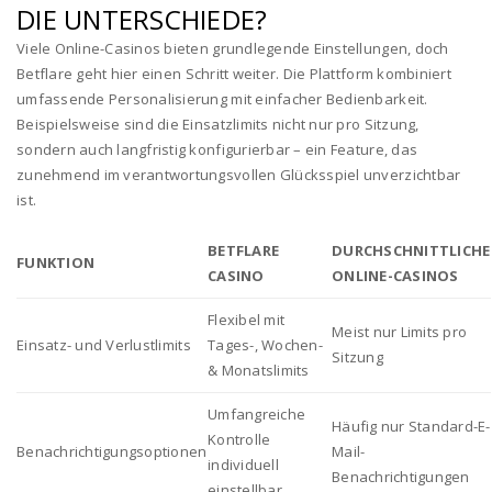
DIE UNTERSCHIEDE?
Viele Online-Casinos bieten grundlegende Einstellungen, doch
Betflare geht hier einen Schritt weiter. Die Plattform kombiniert
umfassende Personalisierung mit einfacher Bedienbarkeit.
Beispielsweise sind die Einsatzlimits nicht nur pro Sitzung,
sondern auch langfristig konfigurierbar – ein Feature, das
zunehmend im verantwortungsvollen Glücksspiel unverzichtbar
ist.
BETFLARE
DURCHSCHNITTLICHE
FUNKTION
CASINO
ONLINE-CASINOS
Flexibel mit
Meist nur Limits pro
Einsatz- und Verlustlimits
Tages-, Wochen-
Sitzung
& Monatslimits
Umfangreiche
Häufig nur Standard-E-
Kontrolle
Benachrichtigungsoptionen
Mail-
individuell
Benachrichtigungen
einstellbar