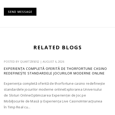
RELATED BLOGS
POSTED BY
QUARTZ85052
|
AUGUST 6, 2026
EXPERIENȚA COMPLETĂ OFERITĂ DE THORFORTUNE CASINO
REDEFINEȘTE STANDARDELE JOCURILOR MODERNE ONLINE
Experiența completă oferită de thorfortune casino redefinește
standardele jocurilor moderne onlineExplorarea Universului
de Sloturi OnlineOptimizarea Experienței de Joc pe
MobilJocurile de Masă și Experiența Live CasinoInteracțiunea
în Timp Real cu...