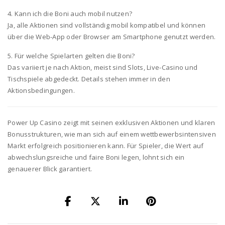
4. Kann ich die Boni auch mobil nutzen?
Ja, alle Aktionen sind vollständig mobil kompatibel und können
über die Web-App oder Browser am Smartphone genutzt werden.
5. Für welche Spielarten gelten die Boni?
Das variiert je nach Aktion, meist sind Slots, Live-Casino und
Tischspiele abgedeckt. Details stehen immer in den
Aktionsbedingungen.
Power Up Casino zeigt mit seinen exklusiven Aktionen und klaren
Bonusstrukturen, wie man sich auf einem wettbewerbsintensiven
Markt erfolgreich positionieren kann. Für Spieler, die Wert auf
abwechslungsreiche und faire Boni legen, lohnt sich ein
genauerer Blick garantiert.