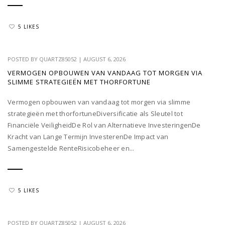
5 LIKES
POSTED BY
QUARTZ85052
|
AUGUST 6, 2026
VERMOGEN OPBOUWEN VAN VANDAAG TOT MORGEN VIA
SLIMME STRATEGIEËN MET THORFORTUNE
Vermogen opbouwen van vandaag tot morgen via slimme
strategieën met thorfortuneDiversificatie als Sleutel tot
Financiële VeiligheidDe Rol van Alternatieve InvesteringenDe
Kracht van Lange Termijn InvesterenDe Impact van
Samengestelde RenteRisicobeheer en...
5 LIKES
POSTED BY
QUARTZ85052
|
AUGUST 6, 2026