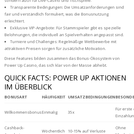
sondern auch für Live-Casino und Tischspiele.
Transparente Bedingungen: Die Umsatzanforderungen sind
fair und verständlich formuliert, was die Bonusnutzung
erleichtert.
Exklusive VIP-Angebote: Für Stammspieler gibt es spezielle
Belohnungen, die individuell an Spielverhalten angepasst sind.
Turniere und Challenges: Regelmäßige Wettbewerbe mit
attraktiven Preisen sorgen für zusätzliche Motivation.
Diese Features bilden zusammen das Bonus-Ökosystem von
Power Up Casino, das sich klar von der Masse abhebt.
QUICK FACTS: POWER UP AKTIONEN
IM ÜBERBLICK
BONUSART
HÄUFIGKEIT
UMSATZBEDINGUNGEN
BESONDE
Für erste 
Willkommensbonus
Einmalig
35x
Einzahlu
Cashback-
Ohne
Wöchentlich
10-15% auf Verluste