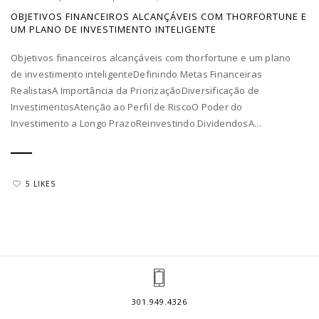
OBJETIVOS FINANCEIROS ALCANÇÁVEIS COM THORFORTUNE E
UM PLANO DE INVESTIMENTO INTELIGENTE
Objetivos financeiros alcançáveis com thorfortune e um plano
de investimento inteligenteDefinindo Metas Financeiras
RealistasA Importância da PriorizaçãoDiversificação de
InvestimentosAtenção ao Perfil de RiscoO Poder do
Investimento a Longo PrazoReinvestindo DividendosA...
5 LIKES
301.949.4326