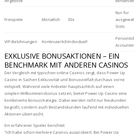
Angebote
Mindeste
Nur für
Freispiele
Monatlich
30x
ausgewäh
Slots
Persönlic
VIP-Belohnungen
Kontinuierlich
Individuell
Accountm
EXKLUSIVE BONUSAKTIONEN – EIN
BENCHMARK MIT ANDEREN CASINOS
Der Vergleich mit typischen online Casinos zeigt, dass Power Up
Casino in Sachen Exklusivität und Bonusvielfalt durchaus vorne
mitspielt. Während viele Anbieter hauptsächlich auf einen
simplen Willkommensbonus setzen, bietet Power Up Casino eine
kombinierte Bonusstrategie. Dabei werden nicht nur Neukunden
begrüßt, sondern auch Bestandskunden laufend mit individuellen
Aktionen überrascht.
Ein erfahrener Spieler berichtet:
“Ich habe schon mehrere Casinos ausprobiert. Bei Power Up