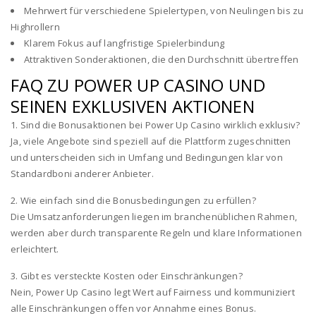
Mehrwert für verschiedene Spielertypen, von Neulingen bis zu
Highrollern
Klarem Fokus auf langfristige Spielerbindung
Attraktiven Sonderaktionen, die den Durchschnitt übertreffen
FAQ ZU POWER UP CASINO UND
SEINEN EXKLUSIVEN AKTIONEN
1. Sind die Bonusaktionen bei Power Up Casino wirklich exklusiv?
Ja, viele Angebote sind speziell auf die Plattform zugeschnitten
und unterscheiden sich in Umfang und Bedingungen klar von
Standardboni anderer Anbieter.
2. Wie einfach sind die Bonusbedingungen zu erfüllen?
Die Umsatzanforderungen liegen im branchenüblichen Rahmen,
werden aber durch transparente Regeln und klare Informationen
erleichtert.
3. Gibt es versteckte Kosten oder Einschränkungen?
Nein, Power Up Casino legt Wert auf Fairness und kommuniziert
alle Einschränkungen offen vor Annahme eines Bonus.