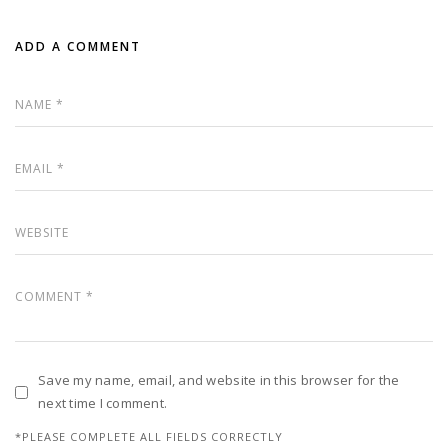
ADD A COMMENT
Save my name, email, and website in this browser for the
next time I comment.
*PLEASE COMPLETE ALL FIELDS CORRECTLY