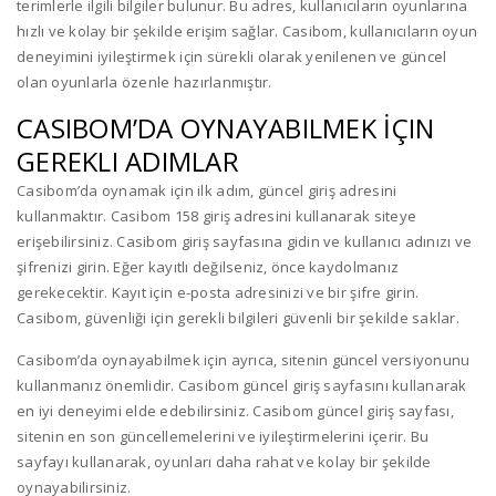
terimlerle ilgili bilgiler bulunur. Bu adres, kullanıcıların oyunlarına
hızlı ve kolay bir şekilde erişim sağlar. Casibom, kullanıcıların oyun
deneyimini iyileştirmek için sürekli olarak yenilenen ve güncel
olan oyunlarla özenle hazırlanmıştır.
CASIBOM’DA OYNAYABILMEK İÇIN
GEREKLI ADIMLAR
Casibom’da oynamak için ilk adım, güncel giriş adresini
kullanmaktır. Casibom 158 giriş adresini kullanarak siteye
erişebilirsiniz. Casibom giriş sayfasına gidin ve kullanıcı adınızı ve
şifrenizi girin. Eğer kayıtlı değilseniz, önce kaydolmanız
gerekecektir. Kayıt için e-posta adresinizi ve bir şifre girin.
Casibom, güvenliği için gerekli bilgileri güvenli bir şekilde saklar.
Casibom’da oynayabilmek için ayrıca, sitenin güncel versiyonunu
kullanmanız önemlidir. Casibom güncel giriş sayfasını kullanarak
en iyi deneyimi elde edebilirsiniz. Casibom güncel giriş sayfası,
sitenin en son güncellemelerini ve iyileştirmelerini içerir. Bu
sayfayı kullanarak, oyunları daha rahat ve kolay bir şekilde
oynayabilirsiniz.