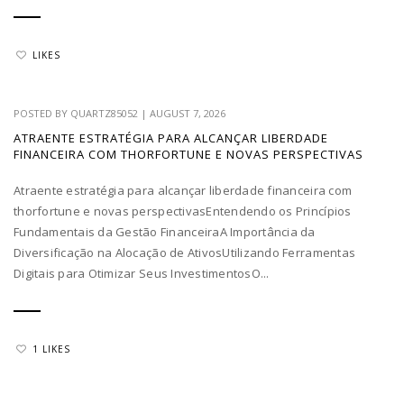
LIKES
POSTED BY
QUARTZ85052
|
AUGUST 7, 2026
ATRAENTE ESTRATÉGIA PARA ALCANÇAR LIBERDADE
FINANCEIRA COM THORFORTUNE E NOVAS PERSPECTIVAS
Atraente estratégia para alcançar liberdade financeira com
thorfortune e novas perspectivasEntendendo os Princípios
Fundamentais da Gestão FinanceiraA Importância da
Diversificação na Alocação de AtivosUtilizando Ferramentas
Digitais para Otimizar Seus InvestimentosO...
1 LIKES