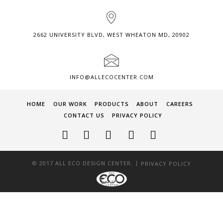
2662 UNIVERSITY BLVD, WEST WHEATON MD, 20902
INFO@ALLECOCENTER.COM
HOME
OUR WORK
PRODUCTS
ABOUT
CAREERS
CONTACT US
PRIVACY POLICY
|
© 2017 ALL ECO DESIGN CENTER.
PRIVACY POLICY