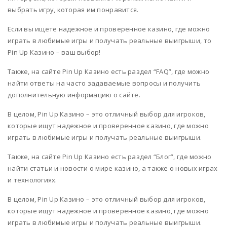
выбрать игру, которая им понравится.
Если вы ищете надежное и проверенное казино, где можно
играть в любимые игры и получать реальные выигрыши, то
Pin Up Казино – ваш выбор!
Также, на сайте Pin Up Казино есть раздел “FAQ”, где можно
найти ответы на часто задаваемые вопросы и получить
дополнительную информацию о сайте.
В целом, Pin Up Казино – это отличный выбор для игроков,
которые ищут надежное и проверенное казино, где можно
играть в любимые игры и получать реальные выигрыши.
Также, на сайте Pin Up Казино есть раздел “Блог”, где можно
найти статьи и новости о мире казино, а также о новых играх
и технологиях.
В целом, Pin Up Казино – это отличный выбор для игроков,
которые ищут надежное и проверенное казино, где можно
играть в любимые игры и получать реальные выигрыши.