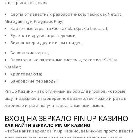
спектр игр, включая:
Слоты от известных разработчиков, таких как NetEnt,
Microgaming и Pragmatic Play;
Карточные игры, такие как blackjack и baccarat;
Рулетка и другие игры с долями;
Видеопокер и другие игры с видео;
Банковские карты;
Электронные платежные системы, такие как Skrill и
Neteller;
Криптовалюта;
Банковские переводы;
Pin Up Казино – это отличный выбор для игроков, которые
ищут надежное и проверенное казино, где можно играть в
любимые игры и получать реальные выигрыши.
ВХОД НА ЗЕРКАЛО PIN UP КАЗИНО
КАК НАЙТИ ЗЕРКАЛО PIN UP КАЗИНО
Чтобы найти зеркало Pin Up Казино, вам нужно просто ввести