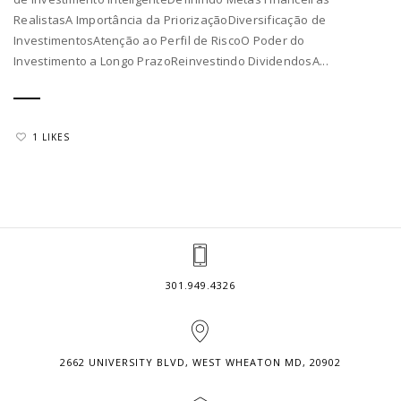
RealistasA Importância da PriorizaçãoDiversificação de
InvestimentosAtenção ao Perfil de RiscoO Poder do
Investimento a Longo PrazoReinvestindo DividendosA...
1 LIKES
301.949.4326
2662 UNIVERSITY BLVD, WEST WHEATON MD, 20902