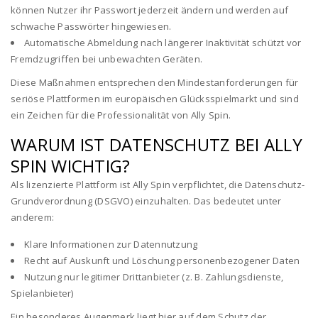
können Nutzer ihr Passwort jederzeit ändern und werden auf
schwache Passwörter hingewiesen.
Automatische Abmeldung nach längerer Inaktivität schützt vor
Fremdzugriffen bei unbewachten Geräten.
Diese Maßnahmen entsprechen den Mindestanforderungen für
seriöse Plattformen im europäischen Glücksspielmarkt und sind
ein Zeichen für die Professionalität von Ally Spin.
WARUM IST DATENSCHUTZ BEI ALLY
SPIN WICHTIG?
Als lizenzierte Plattform ist Ally Spin verpflichtet, die Datenschutz-
Grundverordnung (DSGVO) einzuhalten. Das bedeutet unter
anderem:
Klare Informationen zur Datennutzung
Recht auf Auskunft und Löschung personenbezogener Daten
Nutzung nur legitimer Drittanbieter (z. B. Zahlungsdienste,
Spielanbieter)
Ein besonderes Augenmerk liegt hier auf dem Schutz der