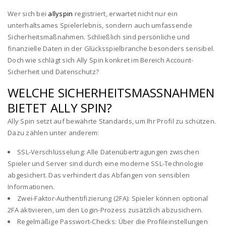
Wer sich bei
allyspin
registriert, erwartet nicht nur ein
unterhaltsames Spielerlebnis, sondern auch umfassende
Sicherheitsmaßnahmen. Schließlich sind persönliche und
finanzielle Daten in der Glücksspielbranche besonders sensibel.
Doch wie schlägt sich Ally Spin konkret im Bereich Account-
Sicherheit und Datenschutz?
WELCHE SICHERHEITSMASSNAHMEN B
IETET ALLY SPIN?
Ally Spin setzt auf bewährte Standards, um Ihr Profil zu schützen.
Dazu zählen unter anderem:
SSL-Verschlüsselung: Alle Datenübertragungen zwischen
Spieler und Server sind durch eine moderne SSL-Technologie
abgesichert. Das verhindert das Abfangen von sensiblen
Informationen.
Zwei-Faktor-Authentifizierung (2FA): Spieler können optional
2FA aktivieren, um den Login-Prozess zusätzlich abzusichern.
Regelmäßige Passwort-Checks: Über die Profileinstellungen