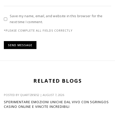
Save my name, email, and website in this browser for the
next time I comment.
*PLEASE COMPLETE ALL FIELDS CORRECTLY
RELATED BLOGS
POSTED BY
QUARTZ85052
|
AUGUST 7, 2026
SPERIMENTARE EMOZIONI UNICHE DAL VIVO CON 5GRINGOS
CASINO ONLINE E VINCITE INCREDIBILI