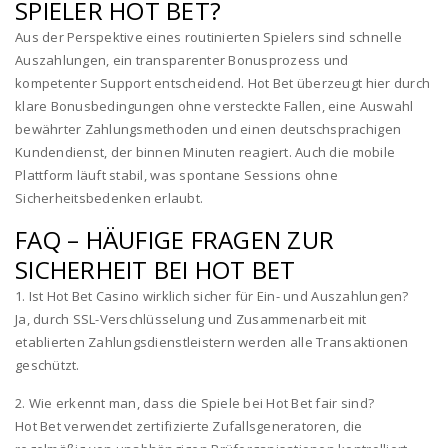
SPIELER HOT BET?
Aus der Perspektive eines routinierten Spielers sind schnelle
Auszahlungen, ein transparenter Bonusprozess und
kompetenter Support entscheidend. Hot Bet überzeugt hier durch
klare Bonusbedingungen ohne versteckte Fallen, eine Auswahl
bewährter Zahlungsmethoden und einen deutschsprachigen
Kundendienst, der binnen Minuten reagiert. Auch die mobile
Plattform läuft stabil, was spontane Sessions ohne
Sicherheitsbedenken erlaubt.
FAQ – HÄUFIGE FRAGEN ZUR
SICHERHEIT BEI HOT BET
1. Ist Hot Bet Casino wirklich sicher für Ein- und Auszahlungen?
Ja, durch SSL-Verschlüsselung und Zusammenarbeit mit
etablierten Zahlungsdienstleistern werden alle Transaktionen
geschützt.
2. Wie erkennt man, dass die Spiele bei Hot Bet fair sind?
Hot Bet verwendet zertifizierte Zufallsgeneratoren, die