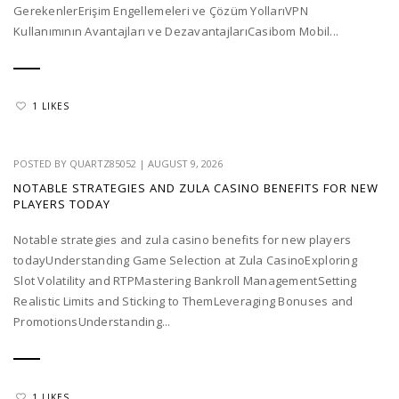
GerekenlerErişim Engellemeleri ve Çözüm YollarıVPN
Kullanımının Avantajları ve DezavantajlarıCasibom Mobil...
1 LIKES
POSTED BY
QUARTZ85052
|
AUGUST 9, 2026
NOTABLE STRATEGIES AND ZULA CASINO BENEFITS FOR NEW
PLAYERS TODAY
Notable strategies and zula casino benefits for new players
todayUnderstanding Game Selection at Zula CasinoExploring
Slot Volatility and RTPMastering Bankroll ManagementSetting
Realistic Limits and Sticking to ThemLeveraging Bonuses and
PromotionsUnderstanding...
1 LIKES