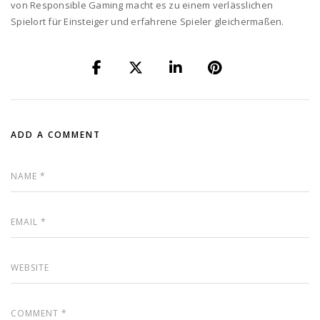
von Responsible Gaming macht es zu einem verlässlichen
Spielort für Einsteiger und erfahrene Spieler gleichermaßen.
ADD A COMMENT